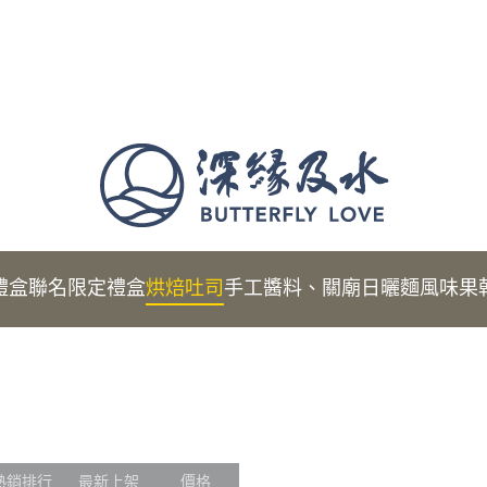
禮盒
聯名限定禮盒
烘焙吐司
手工醬料、關廟日曬麵
風味果
熱銷排行
最新上架
價格