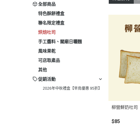
全部商品
特色酥餅禮盒
聯名限定禮盒
烘焙吐司
手工醬料、關廟日曬麵
風味果乾
可店取產品
其他
促銷活動
2026年中秋禮盒【早鳥優惠 95折】
柳營鮮奶吐司
$85