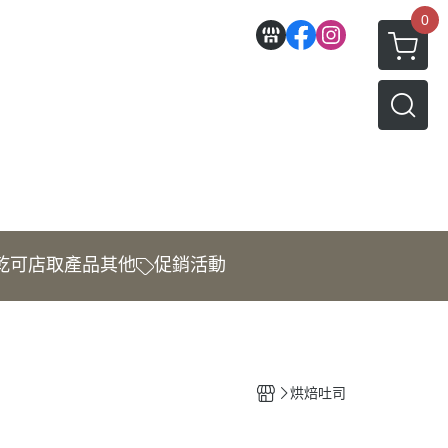
0
乾
可店取產品
其他
促銷活動
烘焙吐司